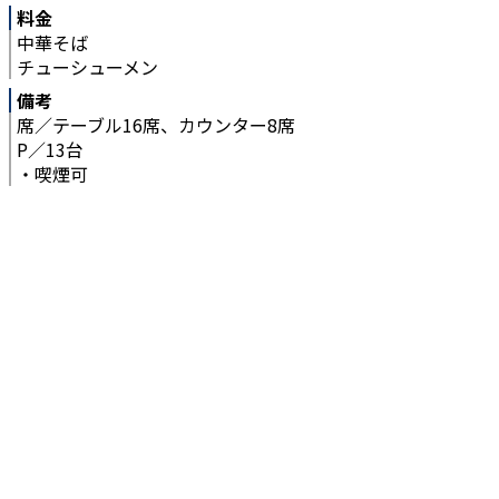
料金
中華そば
チューシューメン
備考
席／テーブル16席、カウンター8席
P／13台
・喫煙可