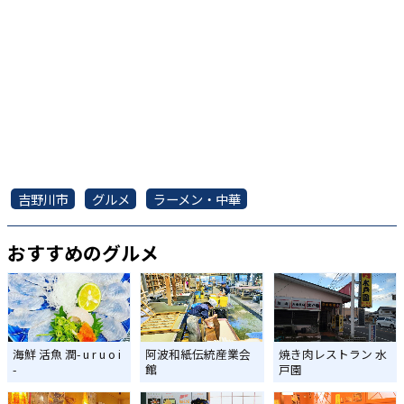
吉野川市
グルメ
ラーメン・中華
おすすめのグルメ
海鮮 活魚 潤- u r u o i
阿波和紙伝統産業会
焼き肉レストラン 水
-
館
戸園