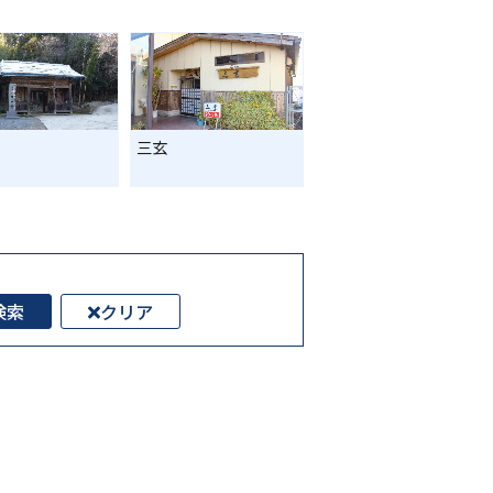
三玄
検索
クリア