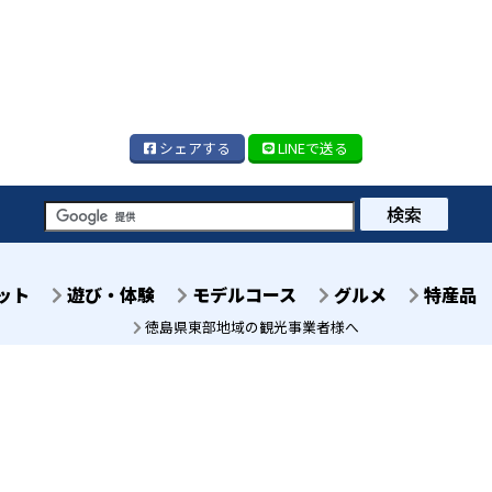
シェア
する
LINE
で送る
検索
ット
遊び・体験
モデルコース
グルメ
特産品
徳島県東部地域の観光事業者様へ
徳島県徳島市八百屋町2丁
徳島センタービル7階
TEL 088-678-2811
© 一般社団法人 イーストとくしま観光推進機構