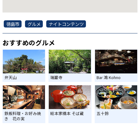
徳島市
グルメ
ナイトコンテンツ
おすすめのグルメ
弁天山
瑞巌寺
Bar 鴻 Kohno
鉄板料理・お好み焼
総本家橋本 そば蔵
五十鈴
き 花の実