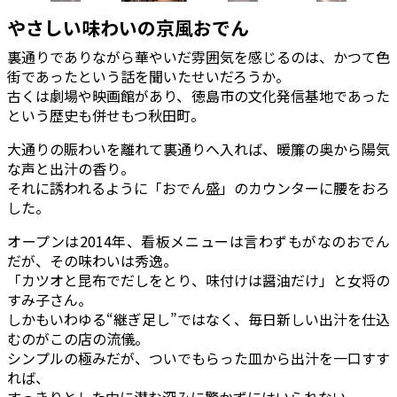
やさしい味わいの京風おでん
裏通りでありながら華やいだ雰囲気を感じるのは、かつて色
街であったという話を聞いたせいだろうか。
古くは劇場や映画館があり、徳島市の文化発信基地であった
という歴史も併せもつ秋田町。
大通りの賑わいを離れて裏通りへ入れば、暖簾の奥から陽気
な声と出汁の香り。
それに誘われるように「おでん盛」のカウンターに腰をおろ
した。
オープンは2014年、看板メニューは言わずもがなのおでん
だが、その味わいは秀逸。
「カツオと昆布でだしをとり、味付けは醤油だけ」と女将の
すみ子さん。
しかもいわゆる“継ぎ足し”ではなく、毎日新しい出汁を仕込
むのがこの店の流儀。
シンプルの極みだが、ついでもらった皿から出汁を一口すす
れば、
すっきりとした中に潜む深みに驚かずにはいられない。