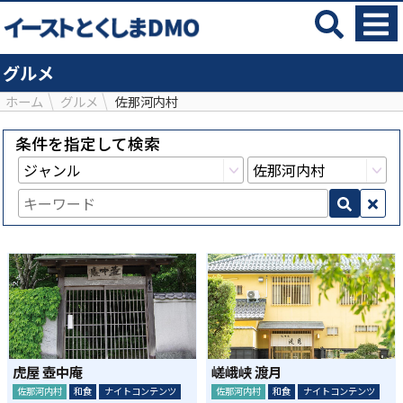
グルメ
ホーム
グルメ
佐那河内村
条件を指定して検索
虎屋 壺中庵
嵯峨峡 渡月
佐那河内村
和食
ナイトコンテンツ
佐那河内村
和食
ナイトコンテンツ