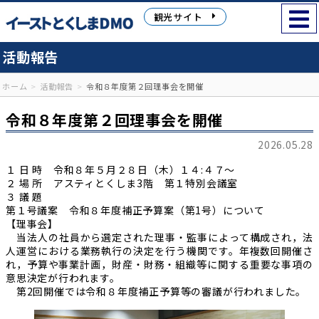
観光サイト
活動報告
ホーム
活動報告
令和８年度第２回理事会を開催
令和８年度第２回理事会を開催
2026.05.28
１ 日 時 令和８年５月２８日（木）１４:４７～
２ 場 所 アスティとくしま3階 第１特別会議室
３ 議 題
第１号議案 令和８年度補正予算案（第1号）について
【理事会】
当法人の社員から選定された理事・監事によって構成され，法
人運営における業務執行の決定を行う機関です。年複数回開催さ
れ，予算や事業計画，財産・財務・組織等に関する重要な事項の
意思決定が行われます。
第2回開催では令和８年度補正予算等の審議が行われました。