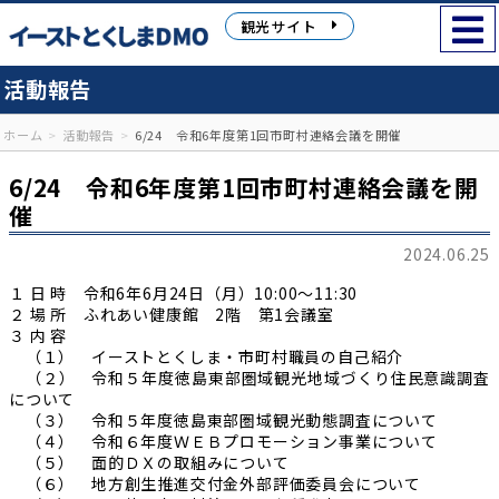
観光サイト
活動報告
ホーム
活動報告
6/24 令和6年度第1回市町村連絡会議を開催
6/24 令和6年度第1回市町村連絡会議を開
催
2024.06.25
１ 日 時 令和6年6月24日（月）10:00～11:30
２ 場 所 ふれあい健康館 2階 第1会議室
３ 内 容
（１） イーストとくしま・市町村職員の自己紹介
（２） 令和５年度徳島東部圏域観光地域づくり住民意識調査
について
（３） 令和５年度徳島東部圏域観光動態調査について
（４） 令和６年度ＷＥＢプロモーション事業について
（５） 面的ＤＸの取組みについて
（６） 地方創生推進交付金外部評価委員会について