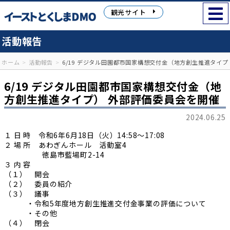
観光サイト
活動報告
ホーム
活動報告
6/19 デジタル田園都市国家構想交付金（地方創生推進タイプ
6/19 デジタル田園都市国家構想交付金（地
方創生推進タイプ） 外部評価委員会を開催
2024.06.25
１ 日 時 令和6年6月18日（火）14:58～17:08
２ 場 所 あわぎんホール 活動室4
徳島市藍場町2-14
３ 内 容
（１） 開会
（２） 委員の紹介
（３） 議事
・令和5年度地方創生推進交付金事業の評価について
・その他
（４） 閉会