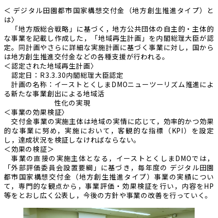
＜ デジタル田園都市国家構想交付金（地方創生推進タイプ）と
は〉
「地方版総合戦略」に基づく，地方公共団体の自主的・主体的
な事業を記載し作成した，「地域再生計画」を内閣総理大臣が認
定。同計画やさらに詳細な実施計画に基づく事業に対し，国から
は地方創生推進交付金などの各種支援が行われる。
＜認定された地域再生計画〉
認定日：R3.3.30内閣総理大臣認定
計画の名称：イーストとくしまDMOニューツーリズム推進によ
る新たな事業創出による地域活
性化の実現
＜事業の効果検証〉
交付金事業の実施主体は地域の実情に応じて，効率的かつ効果
的な事業に努め，実施において，客観的な指標（KPI）を設定
し，達成状況を検証しなければならない。
＜効果の検証＞
事業の直接の実施主体となる，イーストとくしまDMOでは，
「外部評価委員会設置要綱」に基づき，毎年度の デジタル田園
都市国家構想交付金（地方創生推進タイプ）事業の実績につい
て，専門的な観点から，事業評価・効果検証を行い，内容をHP
等をとおし広く公表し，今後の方針や事業の改善を行っていく。