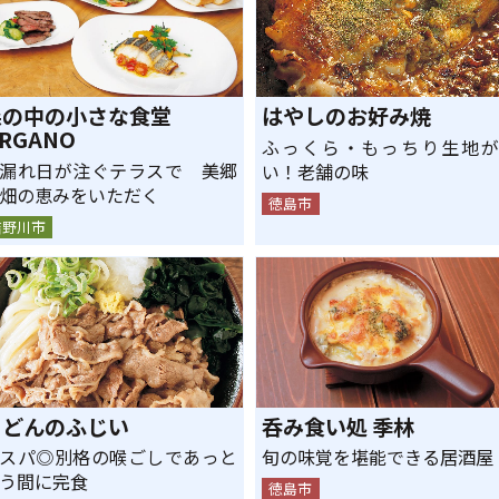
森の中の小さな食堂
はやしのお好み焼
RGANO
ふっくら・もっちり生地が
漏れ日が注ぐテラスで 美郷
い！老舗の味
畑の恵みをいただく
徳島市
吉野川市
うどんのふじい
呑み食い処 季林
スパ◎別格の喉ごしであっと
旬の味覚を堪能できる居酒屋
う間に完食
徳島市