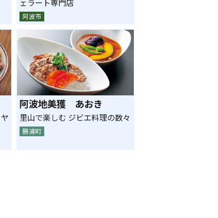
ェラート専門店
阿波市
阿波地美獲 あおき
りヤ
里山で楽しむ ジビエ料理の数々
勝浦町