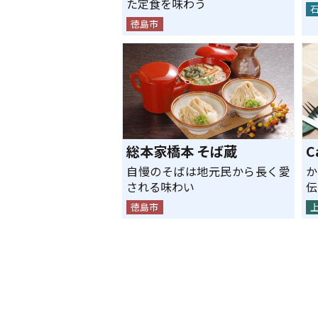
た定食を味わう
徳島市
総本家橋本 そば蔵
C
自慢のそばは地元民から長く愛
か
される味わい
伝
徳島市