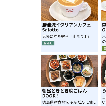
勝浦流イタリアンカフェ
Salotto
O
気軽に立ち寄る「止まり木」
木
の
勝浦町
朝昼ときどき晩ごはん
DOOR！
コ
徳島県産食材をふんだんに使っ
い