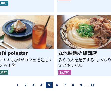
石井町
afé polestar
丸池製麺所 板西店
わいい夫婦がカフェを通して
多くの人を魅了する もっち
える上勝
ミツキうどん
上勝町
板野町
...
1
2
3
4
5
6
7
8
9
11