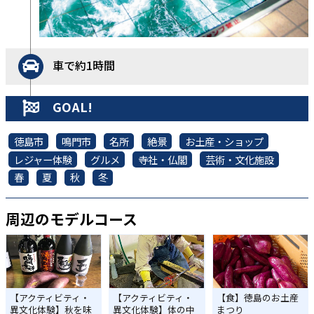
車で約1時間
GOAL!
徳島市
鳴門市
名所
絶景
お土産・ショップ
レジャー体験
グルメ
寺社・仏閣
芸術・文化施設
春
夏
秋
冬
周辺のモデルコース
【アクティビティ・
【アクティビティ・
【食】徳島のお土産
異文化体験】秋を味
異文化体験】体の中
まつり