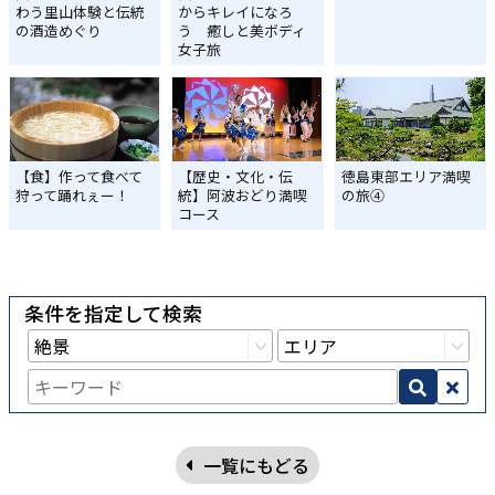
わう里山体験と伝統
からキレイになろ
の酒造めぐり
う 癒しと美ボディ
女子旅
【食】作って食べて
【歴史・文化・伝
徳島東部エリア満喫
狩って踊れぇー！
統】阿波おどり満喫
の旅④
コース
条件を指定して検索
一覧にもどる